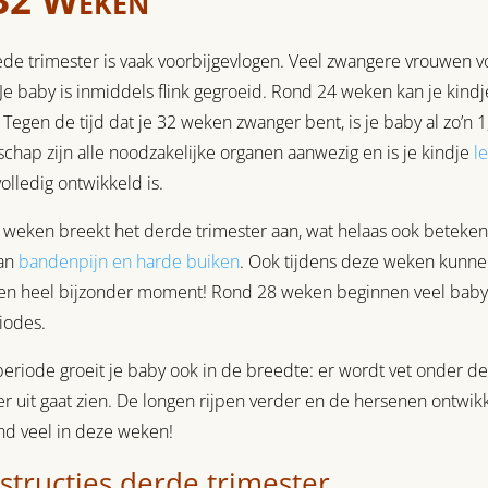
de trimester is vaak voorbijgevlogen. Veel zwangere vrouwen vo
Je baby is inmiddels flink gegroeid. Rond 24 weken kan je kin
n. Tegen de tijd dat je 32 weken zwanger bent, is je baby al zo’
chap zijn alle noodzakelijke organen aanwezig en is je kindje
l
olledig ontwikkeld is.
 weken breekt het derde trimester aan, wat helaas ook beteke
aan
bandenpijn en harde buiken
. Ook tijdens deze weken kunnen
een heel bijzonder moment! Rond 28 weken beginnen veel baby’s
iodes.
periode groeit je baby ook in de breedte: er wordt vet onder d
r uit gaat zien. De longen rijpen verder en de hersenen ontwik
nd veel in deze weken!
structies derde trimester