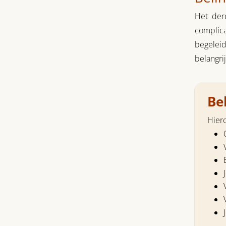
Het derd
complic
begeleid
belangri
Bel
Hiero