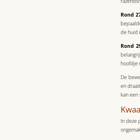
razends
Rond 2
bepaalde
de huid 
Rond 2
belangri
hoofdje 
De beweg
en draai
kan een s
Kwaa
In deze 
ongemakk