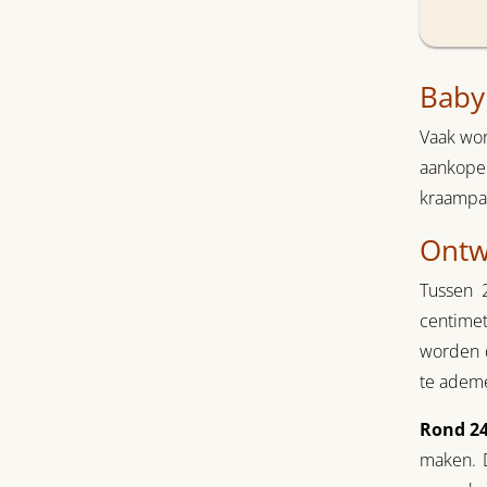
Baby
Vaak wor
aankopen
kraampak
Ontw
Tussen 
centimet
worden d
te adem
Rond 24
maken. 