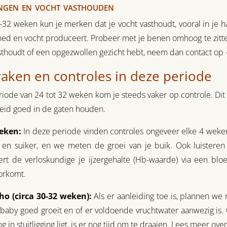
ngen en vocht vasthouden
32 weken kun je merken dat je vocht vasthoudt, vooral in je h
ed en vocht produceert. Probeer met je benen omhoog te zitten
sthoudt of een opgezwollen gezicht hebt, neem dan contact op
raken en controles in deze periode
riode van 24 tot 32 weken kom je steeds vaker op controle. Dit 
id goed in de gaten houden.
eken:
In deze periode vinden controles ongeveer elke 4 weken
 en suiker, en we meten de groei van je buik. Ook luistere
ert de verloskundige je ijzergehalte (Hb-waarde) via een b
orkomt.
ho (circa 30-32 weken):
Als er aanleiding toe is, plannen we
 baby goed groeit en of er voldoende vruchtwater aanwezig is. 
g in stuitligging ligt, is er nog tijd om te draaien. Lees meer ov