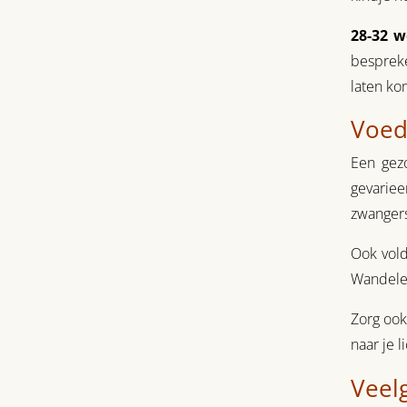
28-32 w
bespreke
laten ko
Voedi
Een gezo
gevariee
zwangers
Ook vold
Wandelen
Zorg ook
naar je 
Veel