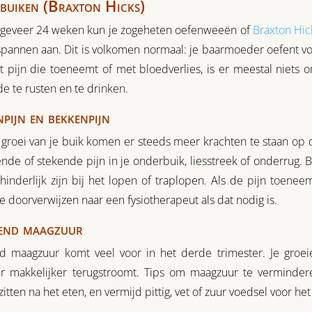
buiken (Braxton Hicks)
ngeveer 24 weken kun je zogeheten oefenweeën of
Braxton Hic
spannen aan. Dit is volkomen normaal: je baarmoeder oefent vo
 pijn die toeneemt of met bloedverlies, is er meestal niets 
e te rusten en te drinken.
pijn en bekkenpijn
groei van je buik komen er steeds meer krachten te staan op 
ende of stekende pijn in je onderbuik, liesstreek of onderrug.
hinderlijk zijn bij het lopen of traplopen. Als de pijn toene
e doorverwijzen naar een fysiotherapeut als dat nodig is.
end maagzuur
d maagzuur komt veel voor in het derde trimester. Je gr
 makkelijker terugstroomt. Tips om maagzuur te verminderen
itten na het eten, en vermijd pittig, vet of zuur voedsel voor he