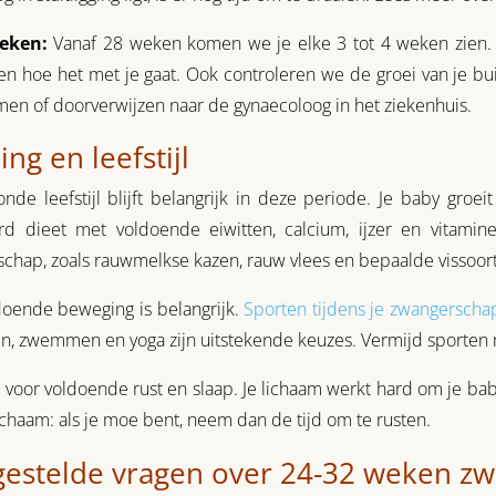
eken:
Vanaf 28 weken komen we je elke 3 tot 4 weken zien. 
n hoe het met je gaat. Ook controleren we de groei van je bui
men of doorverwijzen naar de gynaecoloog in het ziekenhuis.
ng en leefstijl
nde leefstijl blijft belangrijk in deze periode. Je baby groe
rd dieet met voldoende eiwitten, calcium, ijzer en vitamine
chap, zoals rauwmelkse kazen, rauw vlees en bepaalde vissoor
oende beweging is belangrijk.
Sporten tijdens je zwangerscha
, zwemmen en yoga zijn uitstekende keuzes. Vermijd sporten me
 voor voldoende rust en slaap. Je lichaam werkt hard om je baby
lichaam: als je moe bent, neem dan de tijd om te rusten.
gestelde vragen over 24-32 weken z