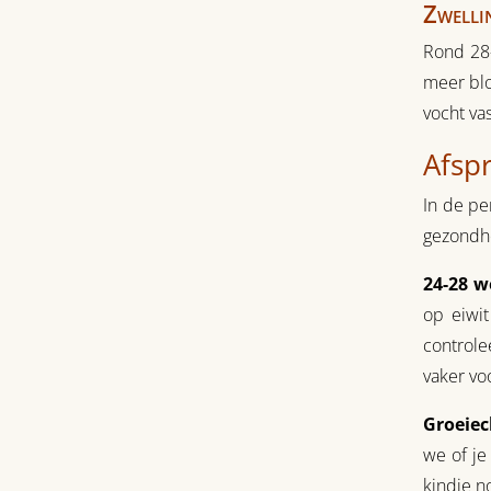
Zwelli
Rond 28-
meer blo
vocht va
Afsp
In de pe
gezondhe
24-28 w
op eiwit
controle
vaker vo
Groeiec
we of je
kindje no