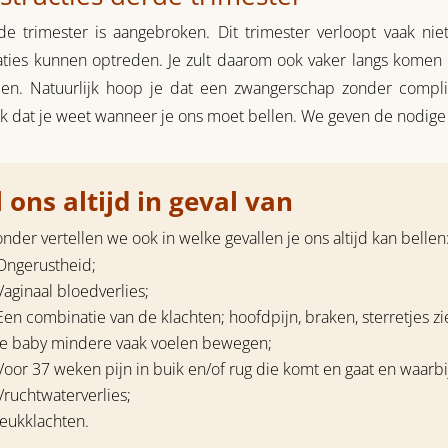
e trimester is aangebroken. Dit trimester verloopt vaak ni
aties kunnen optreden. Je zult daarom ook vaker langs kome
en. Natuurlijk hoop je dat een zwangerschap zonder complic
jk dat je weet wanneer je ons moet bellen. We geven de nodige 
 ons altijd in geval van
nder vertellen we ook in welke gevallen je ons altijd kan bellen
Ongerustheid;
Vaginaal bloedverlies;
Een combinatie van de klachten; hoofdpijn, braken, sterretjes zie
Je baby mindere vaak voelen bewegen;
Voor 37 weken pijn in buik en/of rug die komt en gaat en waarbi
Vruchtwaterverlies;
Jeukklachten.