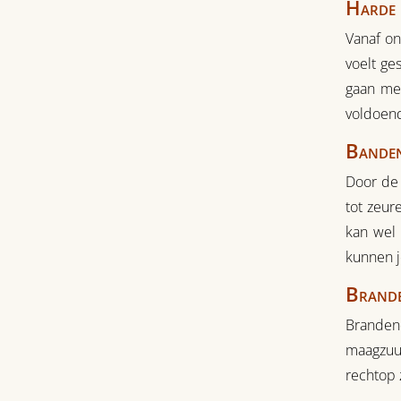
Harde 
Vanaf o
voelt ge
gaan met
voldoend
Banden
Door de 
tot zeur
kan wel 
kunnen j
Brand
Branden
maagzuur
rechtop z