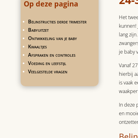
Op deze pagina
Het twee
Belinstructies derde trimester
kunnen! 
Babyuitzet
lang zij
Ontwikkeling van je baby
zwangers
Kwaaltjes
je baby v
Afspraken en controles
Voeding en leefstijl
Vanaf 27
Veelgestelde vragen
hierbij 
is vaak 
waakper
In deze 
en mooie
ontzette
Belin