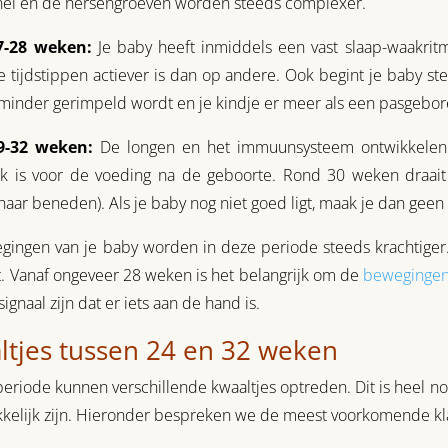
nel en de hersengroeven worden steeds complexer.
7-28 weken:
Je baby heeft inmiddels een vast slaap-waakrit
 tijdstippen actiever is dan op andere. Ook begint je baby s
minder gerimpeld wordt en je kindje er meer als een pasgebore
9-32 weken:
De longen en het immuunsysteem ontwikkelen z
jk is voor de voeding na de geboorte. Rond 30 weken draait 
naar beneden). Als je baby nog niet goed ligt, maak je dan geen 
ingen van je baby worden in deze periode steeds krachtiger. J
t. Vanaf ongeveer 28 weken is het belangrijk om de
bewegingen
ignaal zijn dat er iets aan de hand is.
ltjes tussen 24 en 32 weken
periode kunnen verschillende kwaaltjes optreden. Dit is heel n
elijk zijn. Hieronder bespreken we de meest voorkomende kl