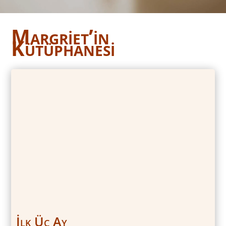
Margriet’in
Kütüphanesi
İlk Üç Ay