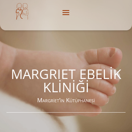
MARGRIET EBELİK
KLİNİĞİ
Margriet’in Kütüphanesi