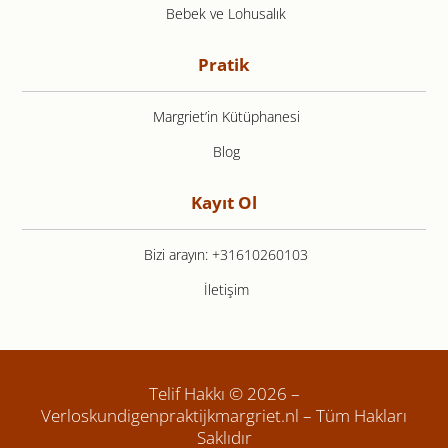
Bebek ve Lohusalık
Pratik
Margriet’in Kütüphanesi
Blog
Kayıt Ol
Bizi arayın: +31610260103
İletişim
Telif Hakkı © 2026 –
Verloskundigenpraktijkmargriet.nl – Tüm Hakları
Saklıdır