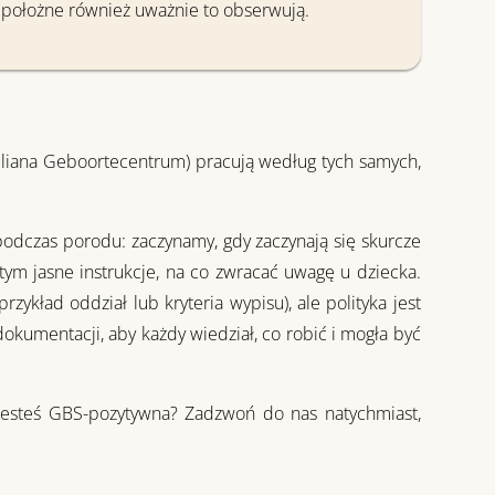
e położne również uważnie to obserwują.
uliana Geboortecentrum) pracują według tych samych,
podczas porodu: zaczynamy, gdy zaczynają się skurcze
ym jasne instrukcje, na co zwracać uwagę u dziecka.
zykład oddział lub kryteria wypisu), ale polityka jest
okumentacji, aby każdy wiedział, co robić i mogła być
 jesteś GBS-pozytywna? Zadzwoń do nas natychmiast,