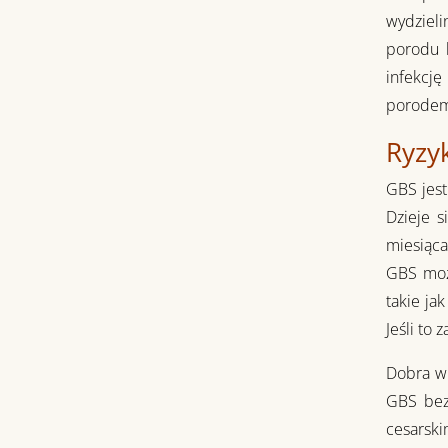
wydzieli
porodu 
infekcję
porodem 
Ryzy
GBS jest
Dzieje s
miesiąca
GBS może
takie ja
Jeśli to
Dobra wi
GBS bez
cesarski