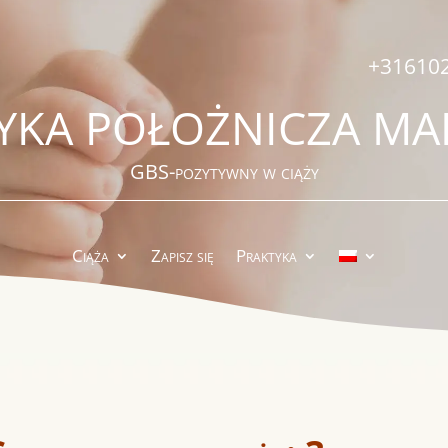
+31610
YKA POŁOŻNICZA MA
GBS-pozytywny w ciąży
Ciąża
Zapisz się
Praktyka