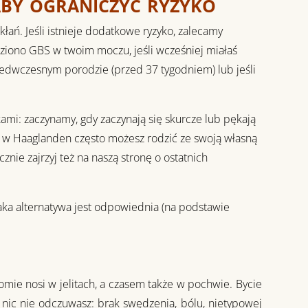
aby ograniczyć ryzyko
ań. Jeśli istnieje dodatkowe ryzyko, zalecamy
leziono GBS w twoim moczu, jeśli wcześniej miałaś
edwczesnym porodzie (przed 37 tygodniem) lub jeśli
ami: zaczynamy, gdy zaczynają się skurcze lub pękają
h w Haaglanden często możesz rodzić ze swoją własną
znie zajrzyj też na naszą stronę o ostatnich
 jaka alternatywa jest odpowiednia (na podstawie
mie nosi w jelitach, a czasem także w pochwie. Bycie
nic nie odczuwasz: brak swędzenia, bólu, nietypowej