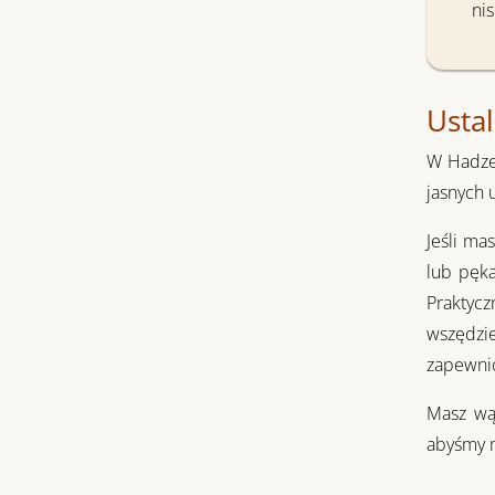
ni
Ustal
W Hadze 
jasnych 
Jeśli ma
lub pęka
Praktycz
wszędzie
zapewnio
Masz wąt
abyśmy m