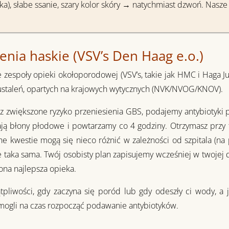
ska), słabe ssanie, szary kolor skóry → natychmiast dzwoń. Nasz
enia haskie (VSV’s Den Haag e.o.)
zespoły opieki okołoporodowej (VSV’s, takie jak HMC i Haga J
ustaleń, opartych na krajowych wytycznych (NVK/NVOG/KNOV).
sz zwiększone ryzyko przeniesienia GBS, podajemy antybiotyki 
ją błony płodowe i powtarzamy co 4 godziny. Otrzymasz przy t
ne kwestie mogą się nieco różnić w zależności od szpitala (na pr
 taka sama. Twój osobisty plan zapisujemy wcześniej w twojej d
na najlepsza opieka.
pliwości, gdy zaczyna się poród lub gdy odeszły ci wody, a
ogli na czas rozpocząć podawanie antybiotyków.