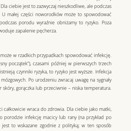
 Dla ciebie jest to zazwyczaj nieszkodliwe, ale podczas
ko. U małej części noworodków może to spowodować
mi podczas porodu wyraźnie obniżamy to ryzyko. Poza
woduje zapalenie pęcherza.
ria może w rzadkich przypadkach spowodować infekcję.
sny początek”), czasami później w pierwszych trzech
nieją czynniki ryzyka, to ryzyko jest wyższe. Infekcja
n mózgowych. Po urodzeniu zwracaj uwagę na sygnały
or skóry, gorączka lub przeciwnie – niska temperatura.
 całkowicie wraca do zdrowia. Dla ciebie jako matki,
porodzie infekcję macicy lub rany (na przykład po
i jest to wskazane zgodnie z polityką; w ten sposób