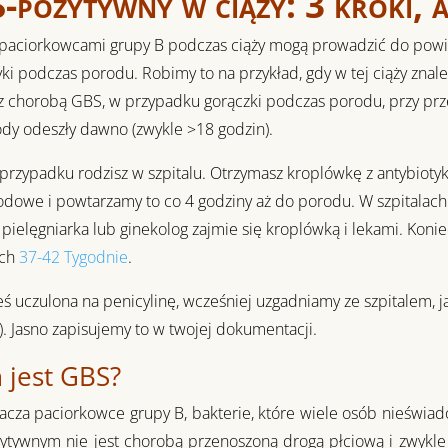
-pozytywny w ciąży: 3 kroki, 
 paciorkowcami grupy B podczas ciąży mogą prowadzić do powikł
yki podczas porodu. Robimy to na przykład, gdy w tej ciąży zna
z chorobą GBS, w przypadku gorączki podczas porodu, przy prz
dy odeszły dawno (zwykle >18 godzin).
przypadku rodzisz w szpitalu. Otrzymasz kroplówkę z antybiotyk
odowe i powtarzamy to co 4 godziny aż do porodu. W szpitalac
 pielęgniarka lub ginekolog zajmie się kroplówką i lekami. Koniec
ach
37-42 Tygodnie
.
steś uczulona na penicylinę, wcześniej uzgadniamy ze szpitalem,
. Jasno zapisujemy to w twojej dokumentacji.
 jest GBS?
cza paciorkowce grupy B, bakterie, które wiele osób nieświado
tywnym nie jest chorobą przenoszoną drogą płciową i zwykle 