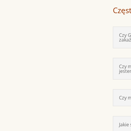
Częs
Czy G
zakaź
Czy m
jest
Czy m
Jakie