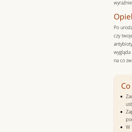
wyraźnie
Opie
Po urodz
czy twoj
antybiot
wygląda 
na co zw
Co
Za
us
Za
po
W 