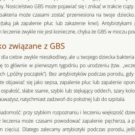
ny. Nosicielstwo GBS może pojawiać się i znikać w trakcie ciąży.
bakteria może czasami zostać przeniesiona na twoje dziec
 (taką jak zapalenie płuc lub zakażenie krwi). Antybiotyka
leczenie zwykle nie jest konieczne, chyba że GBS w moczu po
ko związane z GBS
 dla ciebie zwykle nieszkodliwy, ale u twojego dziecka bakte
ię to głównie w pierwszym tygodniu po urodzeniu (tzw. „wcze
ch („późny początek”). Bez antybiotyków podczas porodu, gdy ist
 objawiać się jako sepsa, zapalenie płuc lub zapalenie opo
k ospałość, słabe ssanie, szybki lub stękający oddech, szary kol
 zauważysz, natychmiast zadzwoń do położnej lub do szpitala.
adomość: przy szybkim rozpoznaniu i leczeniu większość dzieci
 leczenia może czasami powodować zapalenie pęcherza, a po 
m cięciu). Dlatego zalecamy antybiotyki podczas porodu, jeśl