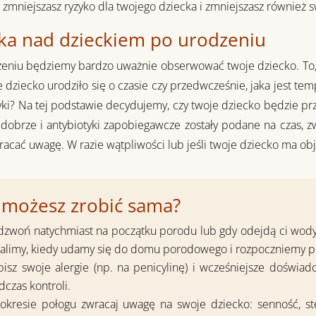
 zmniejszasz ryzyko dla twojego dziecka i zmniejszasz również s
ka nad dzieckiem po urodzeniu
eniu będziemy bardzo uważnie obserwować twoje dziecko. To, 
e dziecko urodziło się o czasie czy przedwcześnie, jaka jest tem
yki? Na tej podstawie decydujemy, czy twoje dziecko będzie prz
dobrze i antybiotyki zapobiegawcze zostały podane na czas, z
racać uwagę. W razie wątpliwości lub jeśli twoje dziecko ma ob
 możesz zrobić sama?
dzwoń natychmiast na początku porodu lub gdy odejdą ci wody,
talimy, kiedy udamy się do domu porodowego i rozpoczniemy 
pisz swoje alergie (np. na penicylinę) i wcześniejsze doświ
dczas kontroli.
okresie połogu zwracaj uwagę na swoje dziecko: senność, st