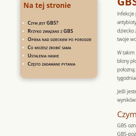
GBS
Na tej stronie
Infekcje
antybiot
Czym jest GBS?
dziecko 
Ryzyko związane z GBS
Opieka nad dzieckiem po porodzie
twoje wo
Co możesz zrobić sama
W takim 
Ustalenia haskie
błony pł
Często zadawane pytania
położną;
tygodni
Jeśli je
wyników)
Czym
GBS ozna
GBS-pozy