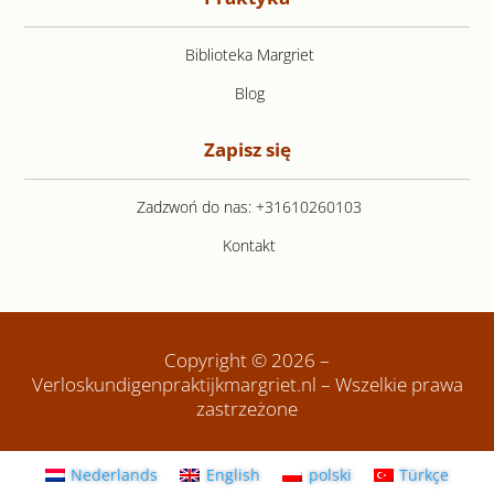
Biblioteka Margriet
Blog
Zapisz się
Zadzwoń do nas: +31610260103
Kontakt
Copyright © 2026 –
Verloskundigenpraktijkmargriet.nl – Wszelkie prawa
zastrzeżone
Nederlands
English
polski
Türkçe