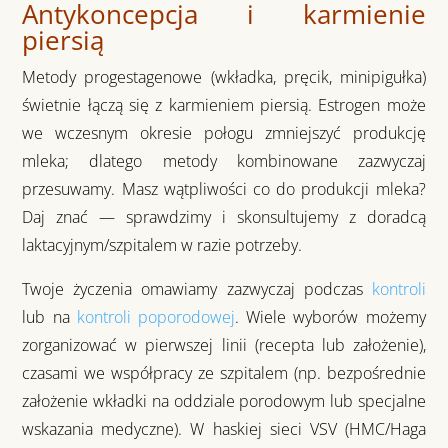
Antykoncepcja i karmienie
piersią
Metody progestagenowe (wkładka, pręcik, minipigułka)
świetnie łączą się
z karmieniem piersią.
Estrogen
może
we wczesnym okresie połogu zmniejszyć
produkcję
mleka
; dlatego metody kombinowane zazwyczaj
przesuwamy
. Masz wątpliwości co do produkcji mleka?
Daj znać — sprawdzimy i skonsultujemy z doradcą
laktacyjnym/szpitalem w razie potrzeby.
Twoje życzenia omawiamy zazwyczaj podczas
kontroli
lub na
kontroli poporodowej
. Wiele wyborów możemy
zorganizować w pierwszej linii (recepta lub założenie),
czasami we współpracy ze szpitalem (np. bezpośrednie
założenie wkładki na oddziale porodowym lub specjalne
wskazania medyczne). W haskiej sieci VSV (HMC/Haga