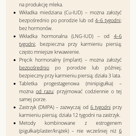
na produkcję mleka.
Wkładka miedziana (Cu-IUD)
– można założyć
bezpośrednio po porodzie lub
od
4–6 tygodni
;
bez hormonów
.
Wkładka hormonalna (LNG-IUD)
–
od
4–6
tygodni
; bezpieczna przy karmieniu piersią;
często
mniejsze krwawienie
.
Pręcik hormonalny (implant)
– można założyć
bezpośrednio
po porodzie
lub później;
bezpieczny przy karmieniu piersią; działa
3 lata
.
Tabletka progestagenowa (minipigułka)
–
można
od razu
; przyjmować codziennie o tej
samej porze.
Zastrzyk (DMPA)
– zazwyczaj
od
6 tygodni
przy
karmieniu piersią; działa 12 tygodni na zastrzyk.
Metody kombinowane z estrogenem
(pigułka/plaster/krążek) –
nie wcześniej niż
6