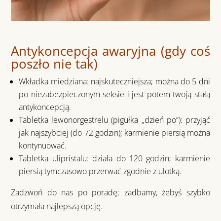
Antykoncepcja awaryjna (gdy coś
poszło nie tak)
Wkładka miedziana:
najskuteczniejsza; można do
5 dni
po niezabezpieczonym seksie i jest potem twoją
stałą
antykoncepcją
.
Tabletka lewonorgestrelu (pigułka „dzień po”):
przyjąć
jak najszybciej (do
72 godzin
);
karmienie piersią można
kontynuować
.
Tabletka ulipristalu:
działa do
120 godzin
;
karmienie
piersią tymczasowo przerwać
zgodnie z ulotką.
Zadzwoń do nas po poradę; zadbamy, żebyś szybko
otrzymała
najlepszą opcję
.